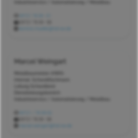
Industrieservice / Automatisierung / Metallbau
09721 78 39 - 51
09721 78 39 - 58
dominic.mueller@hst-sw.de
Marcel Weingart
Metallbaumeister (HWK)
Internat. Schweißfachmann
Leitung Schweißerei
Dienstleistungsbereich
Industrieservice / Automatisierung / Metallbau
09721 / 78 39-52
09721 78 39 - 58
marcel.weingart@hst-sw.de